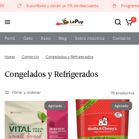
Suscríbete y obtén un 5% de descuento
Programa de
0
Perro
Gato
Aseo
Blog
Sobre nosotros
Contacto
Hogar
/
Comercio
/
Congelados y Refrigerados
Congelados y Refrigerados
Filtrar y ordenar
79 productos
Agotado
Agotado