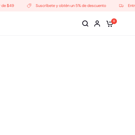
$49
Suscríbete y obtén un 5% de descuento
Entrega l
0