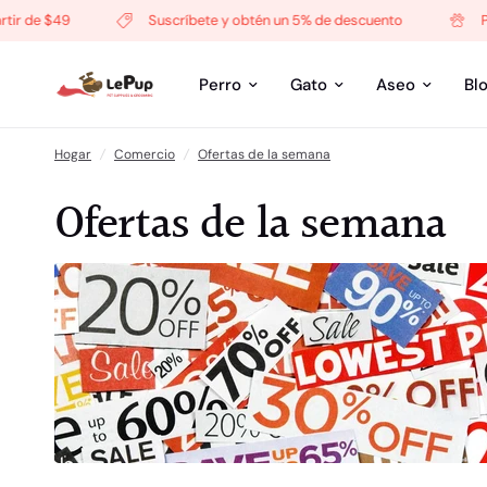
 de $49
Suscríbete y obtén un 5% de descuento
Progr
Perro
Gato
Aseo
Bl
Hogar
/
Comercio
/
Ofertas de la semana
Ofertas de la semana