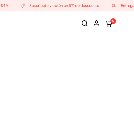
49
Suscríbete y obtén un 5% de descuento
Entrega lo
0