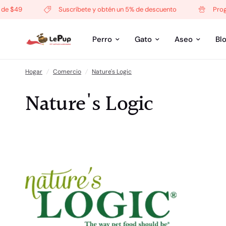
e $49
Suscríbete y obtén un 5% de descuento
Progra
Perro
Gato
Aseo
Bl
Hogar
/
Comercio
/
Nature's Logic
Nature's Logic